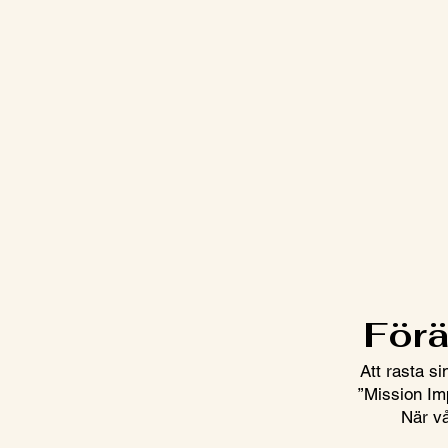
Förä
Att rasta s
”Mission Imp
När vå