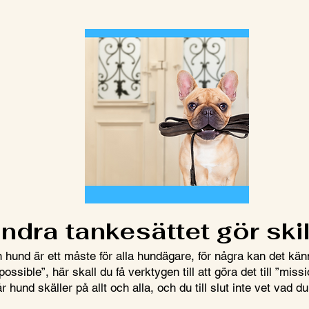
ndra tankesättet gör ski
in hund är ett måste för alla hundägare, för några kan det kä
ossible”, här skall du få verktygen till att göra det till ”miss
r hund skäller på allt och alla, och du till slut inte vet vad d