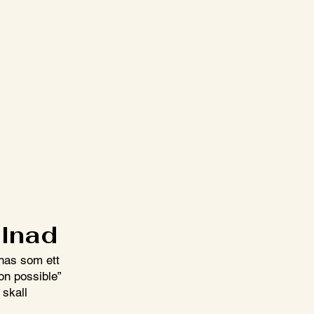
llnad
nnas som ett
ion possible”
u skall