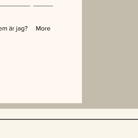
em är jag?
More