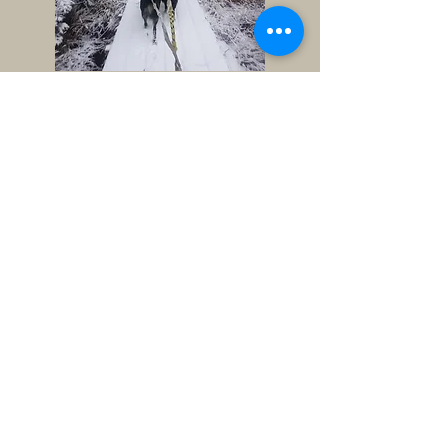
Hundpsykologen Liss ©
2023