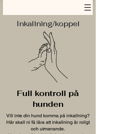
Inkallning/koppel
Full kontroll på
hunden
Vill inte din hund komma på inkallning?
Här skall ni få lära att inkallning är roligt
och utmanande.