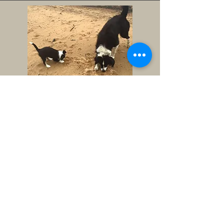
Hundpsykologen Liss ©
2023