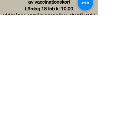
av vaccinationskort
Lördag 18 feb kl 10.00
vid många anmälningar
när
vi efter först till
kvarn
så anmäl i tid
Anmälan på sms eller
Facebook
Pris pr tillfälle 350kr
Hundpsykologen Liss ©
2023